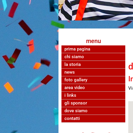
menu
prima pagina
chi siamo
d
la storia
news
I
foto gallery
area video
Vi
i links
gli sponsor
dove siamo
contatti