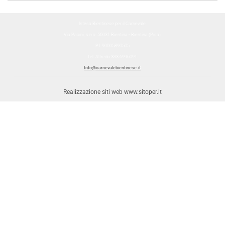
Intesa Bientinese per il Carnevale
Via Pacini, s.n.c. 56031 Bientina - Bientina (Pisa)
P.I. 90005890505
Tel. Alfredo 333.6996091
Info@carnevalebientinese.it
Realizzazione siti web www.sitoper.it